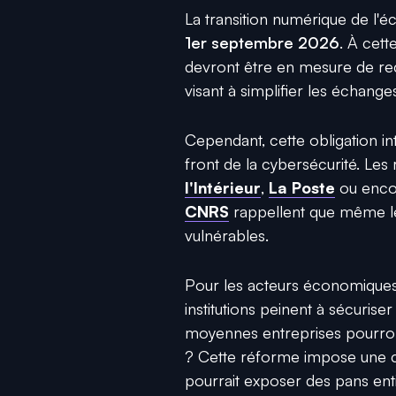
La transition numérique de l'é
1er septembre 2026
. À cett
devront être en mesure de re
visant à simplifier les échanges
Cependant, cette obligation in
front de la cybersécurité. Les
l'Intérieur
,
La Poste
ou enco
CNRS
rappellent que même le
vulnérables.
Pour les acteurs économiques, l
institutions peinent à sécurise
moyennes entreprises pourront-e
? Cette réforme impose une cen
pourrait exposer des pans ent