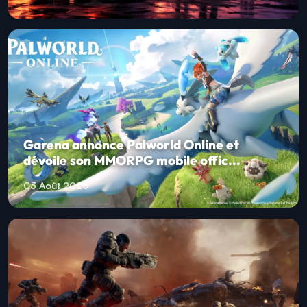
Garena annonce Palworld Online et
dévoile son MMORPG mobile offic...
03 Août 2026