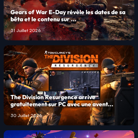
Gears of War E-Day révèle les dates de sa
bêta et le contenu sur ...
31 Juillet 2026
The Division Resurgence arrive
gratuitement sur PC avec une avent...
30 Juillet 2026