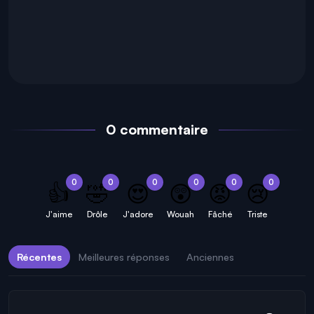
0 commentaire
0
0
0
0
0
0
👍
🤣
😍
😲
😡
😢
J'aime
Drôle
J'adore
Wouah
Fâché
Triste
Récentes
Meilleures réponses
Anciennes