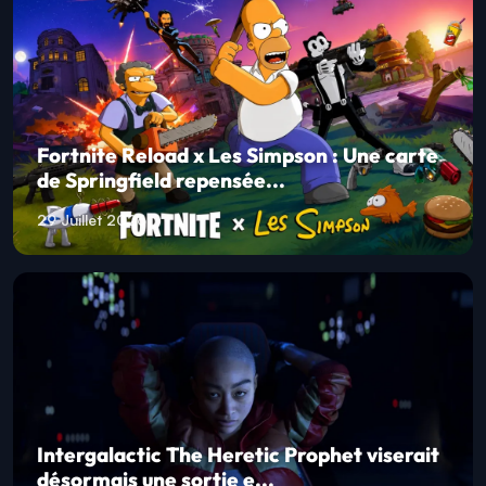
Fortnite Reload x Les Simpson : Une carte
de Springfield repensée...
29 Juillet 2026
Intergalactic The Heretic Prophet viserait
désormais une sortie e...