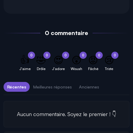
0 commentaire
0
0
0
0
0
0
👍
🤣
😍
😲
😡
😢
J'aime
Drôle
J'adore
Wouah
Fâché
Triste
Récentes
Meilleures réponses
Anciennes
Aucun commentaire. Soyez le premier ! 👇