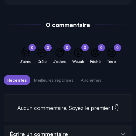
0 commentaire
0
0
0
0
0
0
👍
🤣
😍
😲
😡
😢
J'aime
Drôle
J'adore
Wouah
Fâché
Triste
Récentes
Meilleures réponses
Anciennes
Aucun commentaire. Soyez le premier ! 👇
Écrire un commentaire