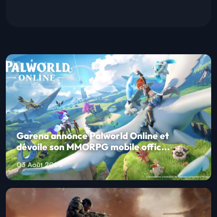
Garena annonce Palworld Online et
dévoile son MMORPG mobile offic...
03 Août 2026