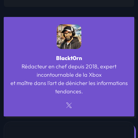
Blackt0rn
Rédacteur en chef depuis 2018, expert
incontournable de la Xbox
et maître dans l’art de dénicher les informations
tendances.