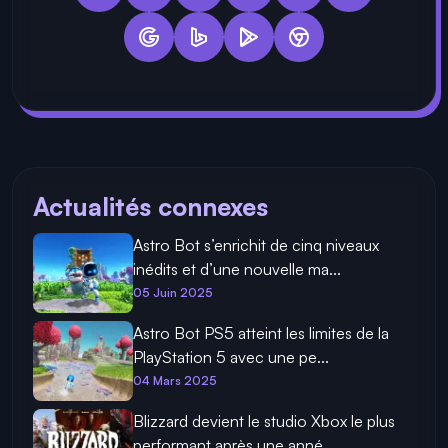
Actualités connexes
Astro Bot s’enrichit de cinq niveaux
inédits et d’une nouvelle ma...
05 Juin 2025
Astro Bot PS5 atteint les limites de la
PlayStation 5 avec une pe...
04 Mars 2025
Blizzard devient le studio Xbox le plus
performant après une anné...