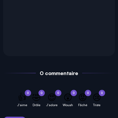
0 commentaire
0
0
0
0
0
0
👍
🤣
😍
😲
😡
😢
J'aime
Drôle
J'adore
Wouah
Fâché
Triste