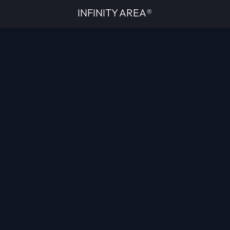
INFINITY AREA®
L'équipe du site
À propos
OpenCritic Outlet
Mentions légales
Politique de confidentialité
Politique sur l'IA
Gestion des cookies
Propriété intellectuelle
Contactez-nous