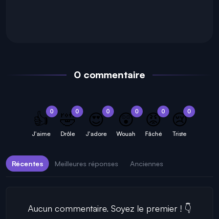
0 commentaire
0
0
0
0
0
0
👍
🤣
😍
😲
😡
😢
J'aime
Drôle
J'adore
Wouah
Fâché
Triste
Récentes
Meilleures réponses
Anciennes
Aucun commentaire. Soyez le premier ! 👇