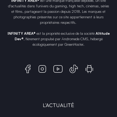
INFINITY AREA®
est une
marque française
déposée, un site
d'actualités dans l'univers du gaming, high tech, cinémas, séries
et films, partageant la passion depuis 2018. Les marques et
photographies présentes sur ce site appartiennent à leurs
propriétaires respectifs.
INFINITY AREA®
est la propriété exclusive de la société
Altitude
Dev®
, fièrement propulsé par Andromede CMS, hébergé
écologiquement par
GreenHoster
.
L'ACTUALITÉ