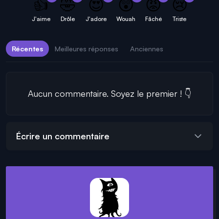
👍
🤣
😍
😲
😡
😢
J'aime
Drôle
J'adore
Wouah
Fâché
Triste
Récentes
Meilleures réponses
Anciennes
Aucun commentaire. Soyez le premier ! 👇
Écrire un commentaire