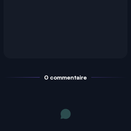
0 commentaire
0
0
0
0
0
0
👍
🤣
😍
😲
😡
😢
J'aime
Drôle
J'adore
Wouah
Fâché
Triste
Récentes
Meilleures réponses
Anciennes