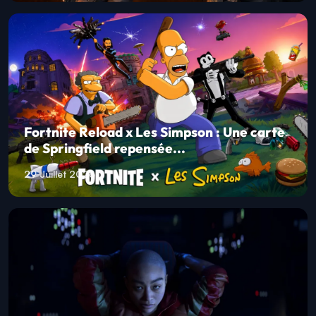
The Division Resurgence arrive
gratuitement sur PC avec une avent...
30 Juillet 2026
Fortnite Reload x Les Simpson : Une carte
de Springfield repensée...