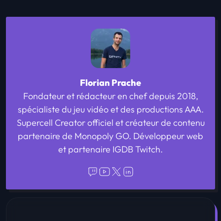
Aucun commentaire. Soyez le premier ! 👇
Écrire un commentaire
Florian Prache
Fondateur et rédacteur en chef depuis 2018,
spécialiste du jeu vidéo et des productions AAA.