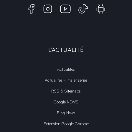
et films, partageant la passion depuis 2018. Les marques et
photographies présentes sur ce site appartiennent à leurs
propriétaires respectifs.
INFINITY AREA®
est la propriété exclusive de la société
Altitude
Dev®
, fièrement propulsé par Andromede CMS, hébergé
écologiquement par
GreenHoster
.
L'ACTUALITÉ
Actualités