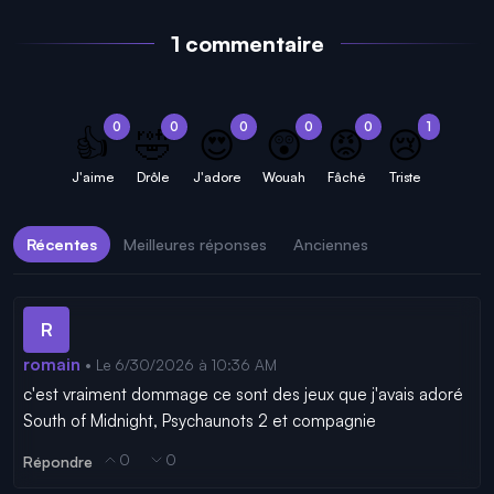
1 commentaire
0
0
0
0
0
1
👍
🤣
😍
😲
😡
😢
J'aime
Drôle
J'adore
Wouah
Fâché
Triste
Récentes
Meilleures réponses
Anciennes
R
romain
• Le 6/30/2026 à 10:36 AM
c'est vraiment dommage ce sont des jeux que j'avais adoré 
South of Midnight, Psychaunots 2 et compagnie
0
0
Répondre