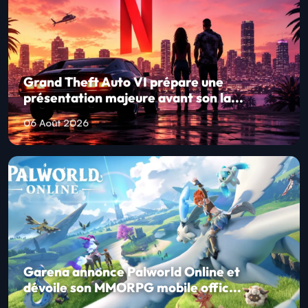
Grand Theft Auto VI prépare une
présentation majeure avant son la...
06 Août 2026
Garena annonce Palworld Online et
dévoile son MMORPG mobile offic...