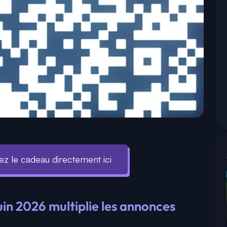
z le cadeau directement ici
uin 2026 multiplie les annonces