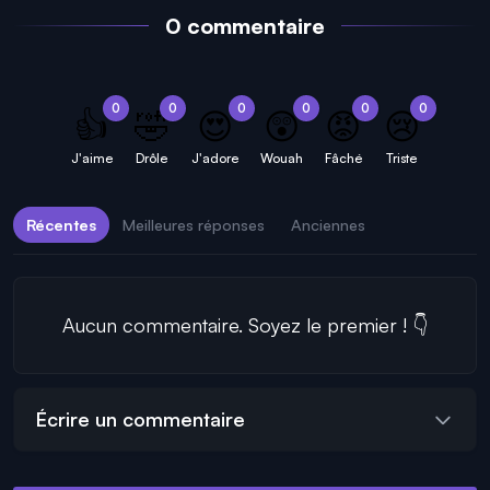
0 commentaire
0
0
0
0
0
0
👍
🤣
😍
😲
😡
😢
J'aime
Drôle
J'adore
Wouah
Fâché
Triste
Récentes
Meilleures réponses
Anciennes
Aucun commentaire. Soyez le premier ! 👇
Écrire un commentaire