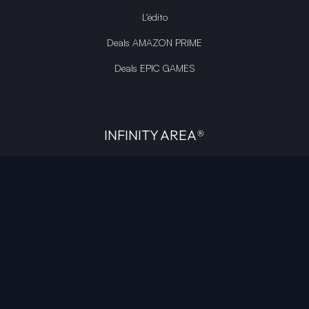
L'édito
Deals AMAZON PRIME
Deals EPIC GAMES
INFINITY AREA®
L'équipe du site
À propos
OpenCritic Outlet
Mentions légales
Politique de confidentialité
Politique sur l'IA