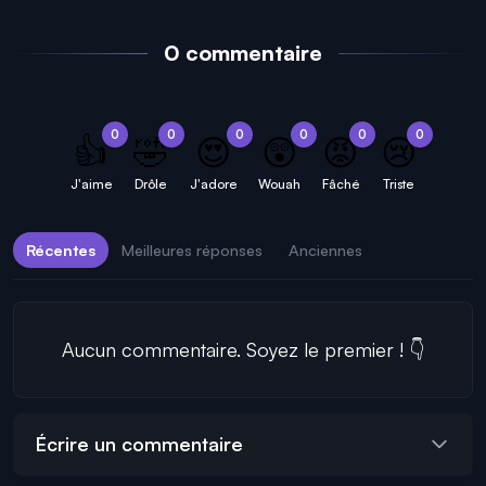
0 commentaire
0
0
0
0
0
0
👍
🤣
😍
😲
😡
😢
J'aime
Drôle
J'adore
Wouah
Fâché
Triste
Récentes
Meilleures réponses
Anciennes
Aucun commentaire. Soyez le premier ! 👇
Écrire un commentaire