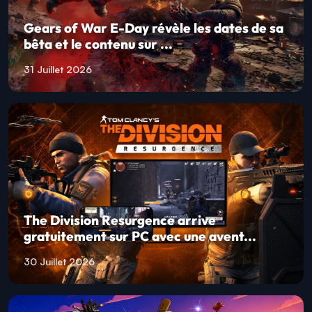
Gears of War E-Day révèle les dates de sa
bêta et le contenu sur ...
31 Juillet 2026
The Division Resurgence arrive
gratuitement sur PC avec une avent...
30 Juillet 2026