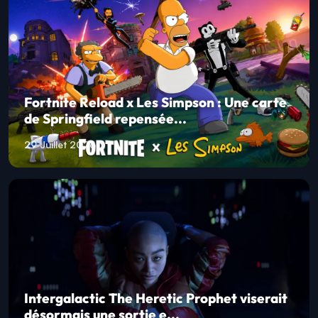
Fortnite Reload x Les Simpson : Une carte
de Springfield repensée...
29 Juillet 2026
Intergalactic The Heretic Prophet viserait
désormais une sortie e...