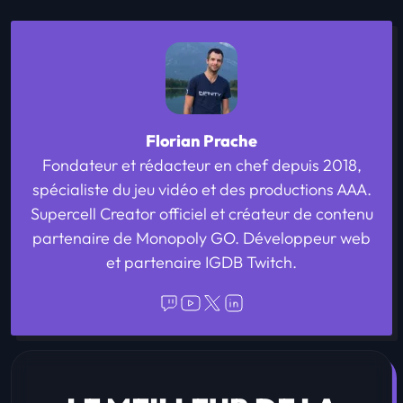
Florian Prache
Fondateur et rédacteur en chef depuis 2018,
spécialiste du jeu vidéo et des productions AAA.
Supercell Creator officiel et créateur de contenu
partenaire de Monopoly GO. Développeur web
et partenaire IGDB Twitch.