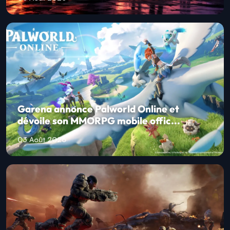
Garena annonce Palworld Online et
dévoile son MMORPG mobile offic...
03 Août 2026