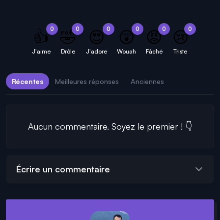
0
0
0
0
0
0
👍
🤣
😍
😲
😡
😢
J'aime
Drôle
J'adore
Wouah
Fâché
Triste
Récentes
Meilleures réponses
Anciennes
Aucun commentaire. Soyez le premier ! 👇
Écrire un commentaire