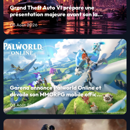
Grand Theft Auto VI prépare une
présentation majeure avant son la...
06 Août 2026
Garena annonce Palworld Online et
dévoile son MMORPG mobile offic...
03 Août 2026