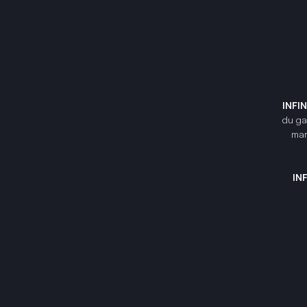
INFI
du gam
mar
IN