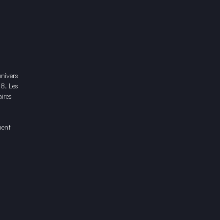
univers
18. Les
ires
ment