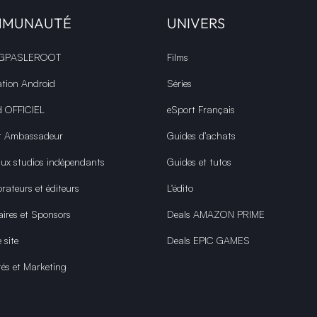
MMUNAUTÉ
UNIVERS
 GPASLEROOT
Films
ation Android
Séries
d OFFICIEL
eSport Français
r Ambassadeur
Guides d’achats
aux studios indépendants
Guides et tutos
rateurs et éditeurs
L'édito
aires et Sponsors
Deals AMAZON PRIME
 site
Deals EPIC GAMES
tés et Marketing