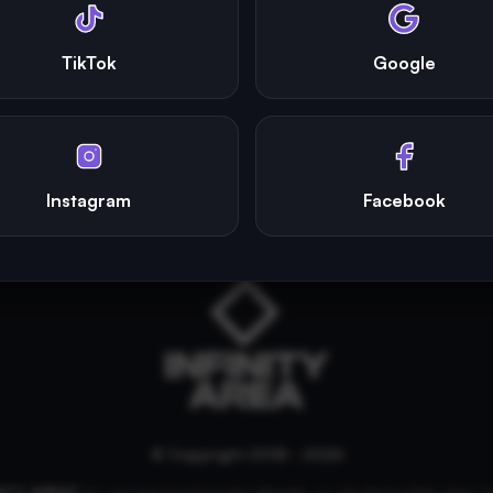
TikTok
Google
Instagram
Facebook
© Copyright 2018 - 2026
NITY AREA®
est une
marque française
déposée, un site d'actualités dans l'