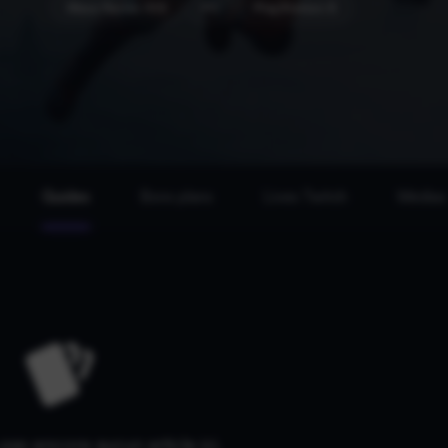
Xbox Series X|S
PC
PlayStation 5
Guides
Bons plans
Lives Twitch
Médias
a pas encore aucun article ici.