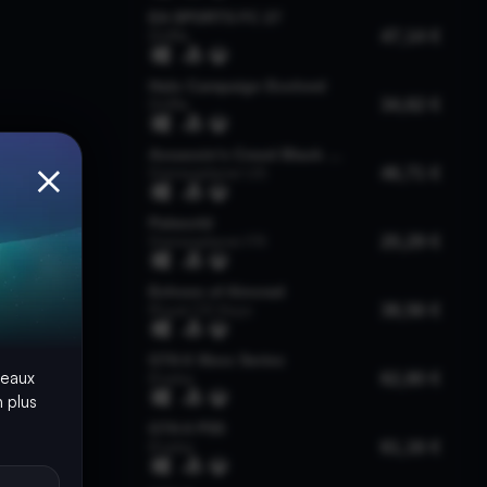
×
seaux
 plus