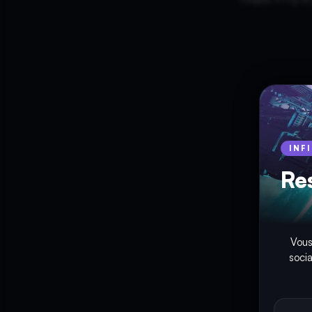
INF
Re
Vous
soci