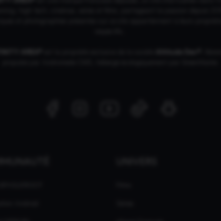
ing, high tech, cinémas, séries et films, partageant la passion depuis 20
ques et photographies présentes sur ce site appartiennent à leurs propriéta
respectifs.
FINITY AREA®
est la propriété exclusive de la société
Altitude Dev®
, fière
propulsé par Andromede CMS, hébergé écologiquement par
GreenHoster
.
MMUNAUTÉ
UNIVERS
 GPASLEROOT
Films
ation Android
Séries