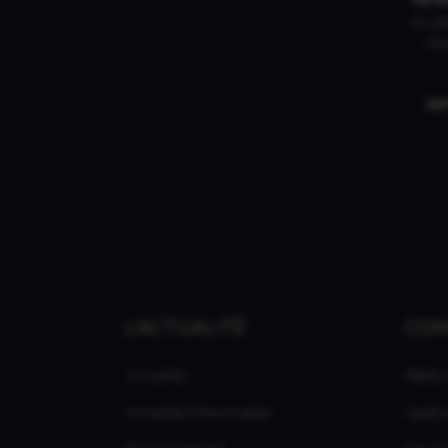
du gam
mar
IN
L'ACTUALITÉ
CO
Actualités
Média
Actualités Films et séries
Applic