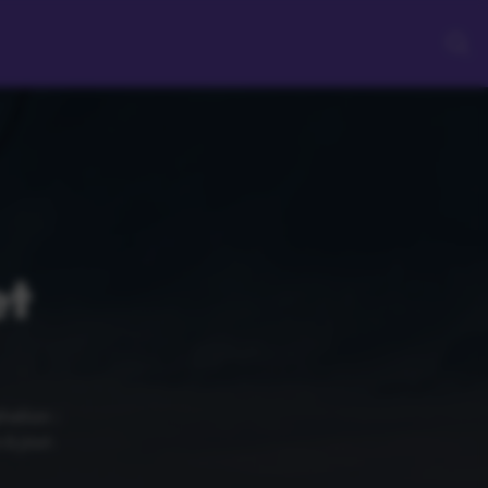
et
helion :
à jour.