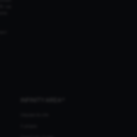
18. Les
ires
ment
INFINITY AREA®
L'équipe du site
À propos