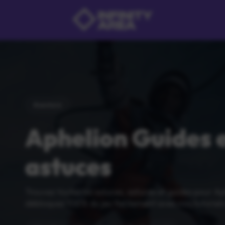
Aventure
Aphelion Guides 
astuces
Trouvez toutes les soluces, astuces et guides pour Ap
débloquez 100% du jeu facilement avec nos tutoriels 