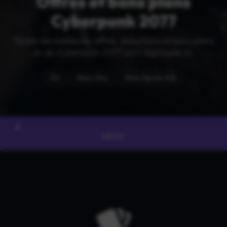
Offres et bons plans
Cyberpunk 2077
Toutes les meilleures offres, réductions et bons plans
du jeu Cyberpunk 2077 sont regroupés ici.
PC
Xbox One
Xbox Series X|S
MENU