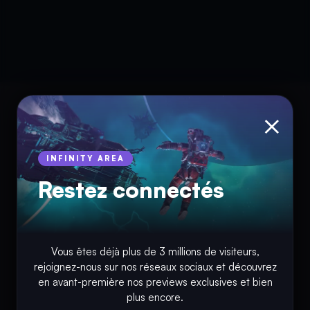
×
INFINITY AREA
Restez connectés
© Copyright 2018 - 2026
Vous êtes déjà plus de 3 millions de visiteurs,
rejoignez-nous sur nos réseaux sociaux et découvrez
INFINITY AREA®
est une
marque française
déposée, un site
en avant-première nos previews exclusives et bien
d'actualités dans l'univers du gaming, high tech, cinémas, séries
plus encore.
et films, partageant la passion depuis 2018. Les marques et