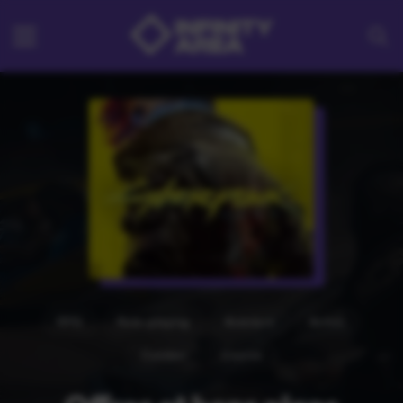
RPG
Role-playing
Aventure
Action
Combat
Course