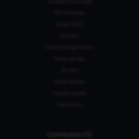
Actualités Films et séries
RSS & Sitemaps
Google NEWS
Bing News
Extension Google Chrome
Univers par tags
Nos tests
Guides d'achats
Tutoriels et guides
Liste des jeux
COMMUNAUTÉ