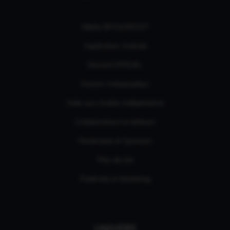
Média GPASLEROOT
Application Android
Discord OFFICIEL
Devenir Ambassadeur
Aides aux studios indépendants
Collaborateurs et éditeurs
Partenaires et Sponsors
Plan de site
Publicités et Marketing
UNIVERS