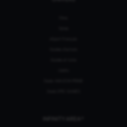
Films
Séries
eSport Français
Guides d’achats
Guides et tutos
L'édito
Deals AMAZON PRIME
Deals EPIC GAMES
INFINITY AREA®