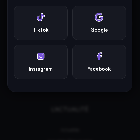
photographies présentes sur ce site appartiennent à leurs
propriétaires respectifs.
INFINITY AREA®
est la propriété exclusive de la société
Altitude
TikTok
Google
Dev®
, fièrement propulsé par Andromede CMS, hébergé
écologiquement par
GreenHoster
.
Instagram
Facebook
L'ACTUALITÉ
Actualités