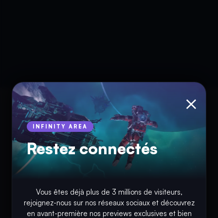
×
INFINITY AREA
Restez connectés
Vous êtes déjà plus de 3 millions de visiteurs,
rejoignez-nous sur nos réseaux sociaux et découvrez
© Copyright 2018 - 2026
en avant-première nos previews exclusives et bien