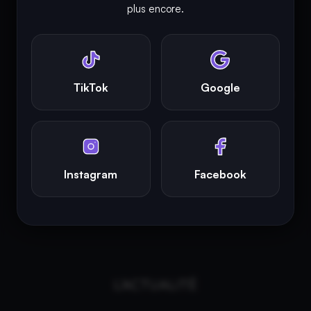
INFINITY AREA®
est une
marque française
déposée, un site
plus encore.
d'actualités dans l'univers du gaming, high tech, cinémas, séries
et films, partageant la passion depuis 2018. Les marques et
photographies présentes sur ce site appartiennent à leurs
propriétaires respectifs.
TikTok
Google
INFINITY AREA®
est la propriété exclusive de la société
Altitude
Dev®
, fièrement propulsé par Andromede CMS, hébergé
écologiquement par
GreenHoster
.
Instagram
Facebook
L'ACTUALITÉ