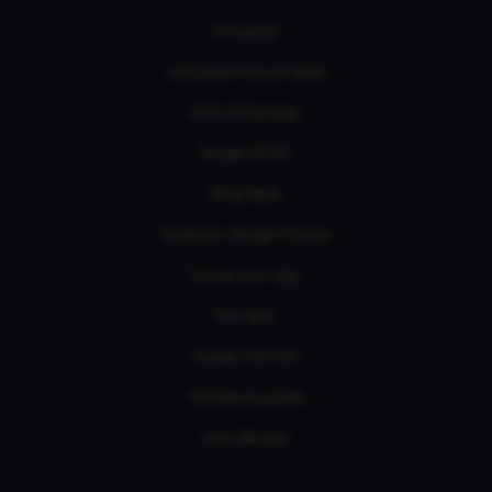
Actualités
Actualités Films et séries
RSS & Sitemaps
Google NEWS
Bing News
Extension Google Chrome
Univers par tags
Nos tests
Guides d'achats
Tutoriels et guides
Liste des jeux