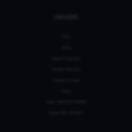
UNIVERS
Films
Séries
eSport Français
Guides d’achats
Guides et tutos
L'édito
Deals AMAZON PRIME
Deals EPIC GAMES