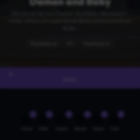
Damon and Baby
Découvrez les avis Damon and Baby des joueurs :
notes, retours et expériences de la communauté sur
le jeu.
PlayStation 4
PC
PlayStation 5
MENU
0
0
0
0
0
0
👍
🤣
😍
😲
😡
😢
J'aime
Drôle
J'adore
Wouah
Fâché
Triste