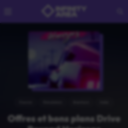
Course
Simulation
Aventure
Indie
Offres et bons plans Drive