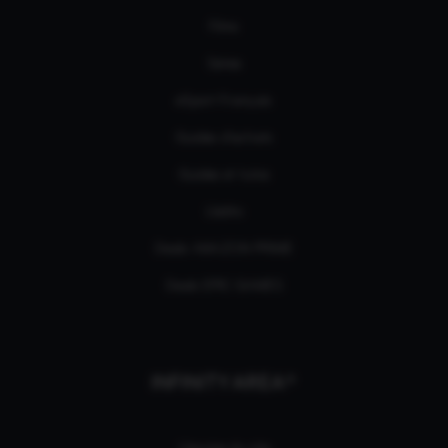
Films
Séries
eSport Français
Guides d’achats
Guides et tutos
L'édito
Deals AMAZON PRIME
Deals EPIC GAMES
INFINITY AREA®
L'équipe du site