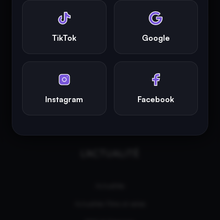
INFINITY AREA®
est la propriété exclusive de la société
Altitude
Dev®
, fièrement propulsé par Andromede CMS, hébergé
TikTok
Google
écologiquement par
GreenHoster
.
Instagram
Facebook
L'ACTUALITÉ
Actualités
Actualités Films et séries