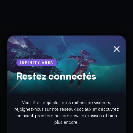
×
INFINITY AREA
Restez connectés
© Copyright 2018 - 2026
Vous êtes déjà plus de 3 millions de visiteurs,
INFINITY AREA®
est une
marque française
déposée, un site
rejoignez-nous sur nos réseaux sociaux et découvrez
d'actualités dans l'univers du gaming, high tech, cinémas, séries
en avant-première nos previews exclusives et bien
et films, partageant la passion depuis 2018. Les marques et
plus encore.
photographies présentes sur ce site appartiennent à leurs
propriétaires respectifs.