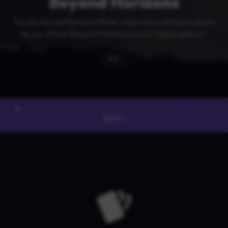
Beyond Horizons
Toutes les meilleures offres, réductions et bons plans
du jeu Drive Beyond Horizons sont regroupés ici.
PC
MENU