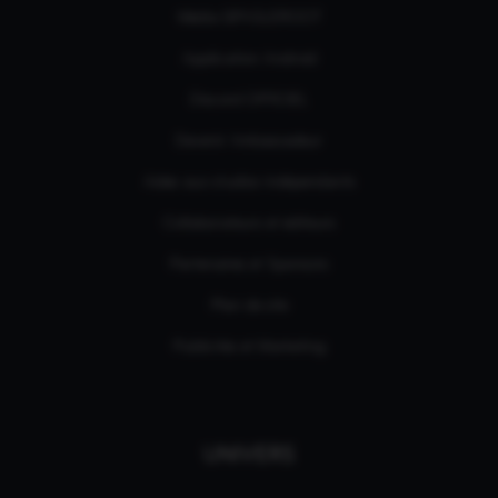
Média GPASLEROOT
Application Android
Discord OFFICIEL
Devenir Ambassadeur
Aides aux studios indépendants
Collaborateurs et éditeurs
Partenaires et Sponsors
Plan de site
Publicités et Marketing
UNIVERS