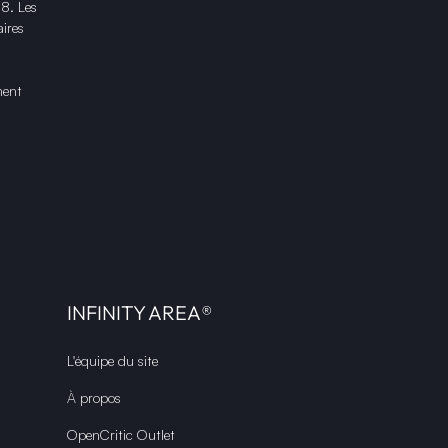
18. Les
ires
ment
INFINITY AREA®
L'équipe du site
À propos
OpenCritic Outlet