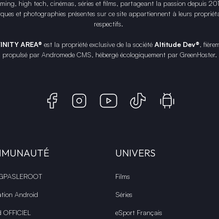
ing, high tech, cinémas, séries et films, partageant la passion depuis 20
ques et photographies présentes sur ce site appartiennent à leurs propriéta
respectifs.
FINITY AREA®
est la propriété exclusive de la société
Altitude Dev®
, fière
propulsé par Andromede CMS, hébergé écologiquement par
GreenHoster
.
MMUNAUTÉ
UNIVERS
 GPASLEROOT
Films
ation Android
Séries
d OFFICIEL
eSport Français