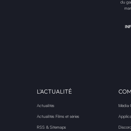
du gam
mar
IN
L'ACTUALITÉ
CO
Actualités
Média
Actualités Films et séries
Applic
RSS & Sitemaps
Discor