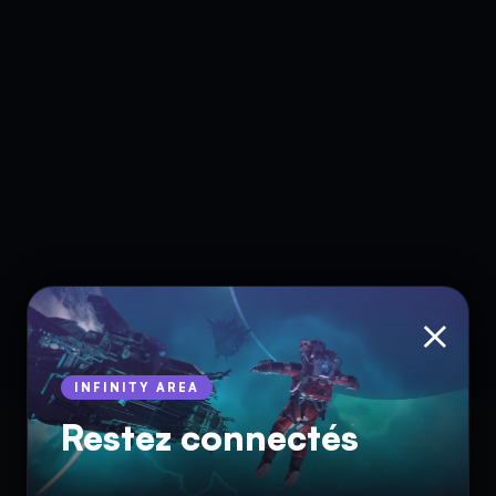
×
INFINITY AREA
Restez connectés