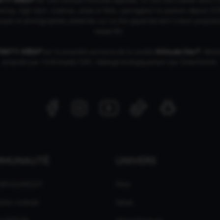
ing, high tech, cinémas, séries et films, partageant la passion depuis 20
ques et photographies présentes sur ce site appartiennent à leurs propriéta
respectifs.
FINITY AREA®
est la propriété exclusive de la société
Altitude Dev®
, fière
propulsé par Andromede CMS, hébergé écologiquement par
GreenHoster
.
MMUNAUTÉ
UNIVERS
 GPASLEROOT
Films
ation Android
Séries