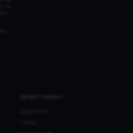
18. Les
ires
ment
INFINITY AREA®
L'équipe du site
À propos