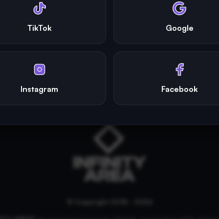
TikTok
Google
Instagram
Facebook
© Copyright 2018 - 2026
NITY AREA®
est une
marque française
déposée, un site d'actualités dans l'