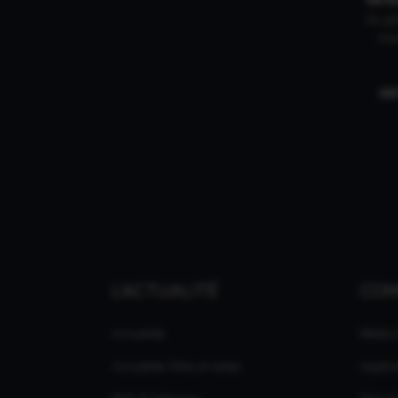
du gam
mar
IN
L'ACTUALITÉ
CO
Actualités
Média
Actualités Films et séries
Applic