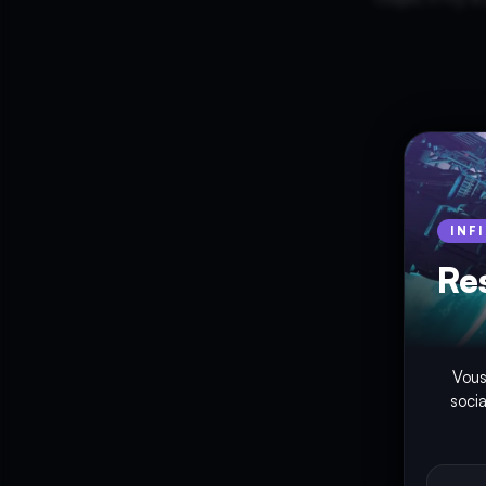
INF
Re
Vous
soci