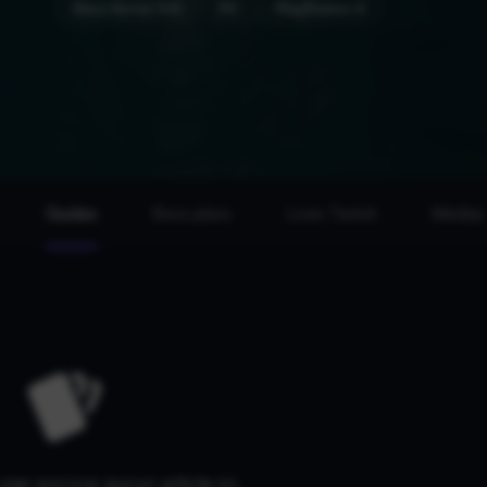
Xbox Series X|S
PC
PlayStation 5
Guides
Bons plans
Lives Twitch
Médias
a pas encore aucun article ici.