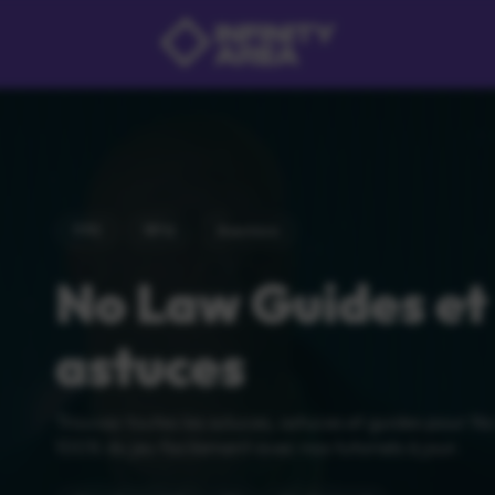
FPS
RPG
Aventure
No Law Guides et
astuces
Trouvez toutes les soluces, astuces et guides pour N
100% du jeu facilement avec nos tutoriels à jour.