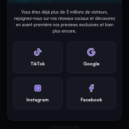
Vous êtes déjà plus de 3 millions de visiteurs,
rejoignez-nous sur nos réseaux sociaux et découvrez
en avant-première nos previews exclusives et bien
plus encore.
L'ACTUALITÉ
Actualités
TikTok
Google
Actualités Films et séries
RSS & Sitemaps
Google NEWS
Instagram
Facebook
Bing News
Extension Google Chrome
Univers par tags