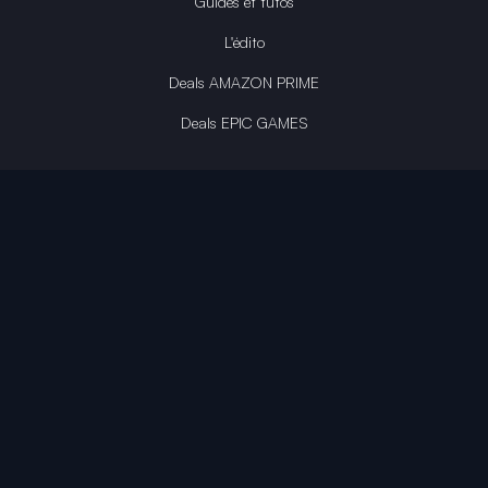
Guides et tutos
L'édito
Deals AMAZON PRIME
Deals EPIC GAMES
INFINITY AREA®
L'équipe du site
À propos
OpenCritic Outlet
Mentions légales
Politique de confidentialité