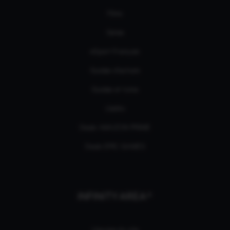
Films
Séries
eSport Français
Guides d’achats
Guides et tutos
L'édito
Deals AMAZON PRIME
Deals EPIC GAMES
INFINITY AREA®
L'équipe du site