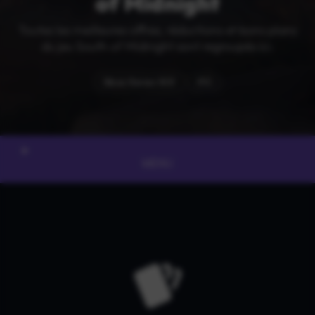
of Midnight
Toutes les meilleures offres, réductions et bons plans
du jeu South of Midnight sont regroupés ici.
Xbox Series X|S
PC
MENU