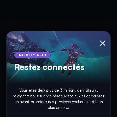
×
INFINITY AREA
Restez connectés
© Copyright 2018 - 2026
Vous êtes déjà plus de 3 millions de visiteurs,
INFINITY AREA®
est une
marque française
déposée, un site
rejoignez-nous sur nos réseaux sociaux et découvrez
d'actualités dans l'univers du gaming, high tech, cinémas, séries
en avant-première nos previews exclusives et bien
et films, partageant la passion depuis 2018. Les marques et
plus encore.
photographies présentes sur ce site appartiennent à leurs
propriétaires respectifs.