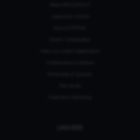
Média GPASLEROOT
Application Android
Discord OFFICIEL
Devenir Ambassadeur
Aides aux studios indépendants
Collaborateurs et éditeurs
Partenaires et Sponsors
Plan de site
Publicités et Marketing
UNIVERS