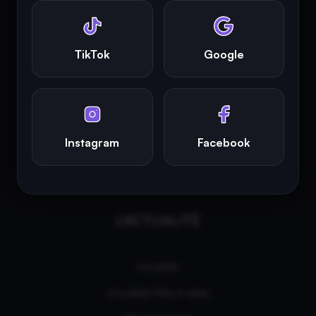
INFINITY AREA®
est la propriété exclusive de la société
Altitude
Dev®
, fièrement propulsé par Andromede CMS, hébergé
TikTok
Google
écologiquement par
GreenHoster
.
Instagram
Facebook
L'ACTUALITÉ
Actualités
Actualités Films et séries