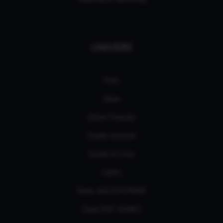
UNIVERS
Films
Séries
eSport Français
Guides d’achats
Guides et tutos
L'édito
Deals AMAZON PRIME
Deals EPIC GAMES