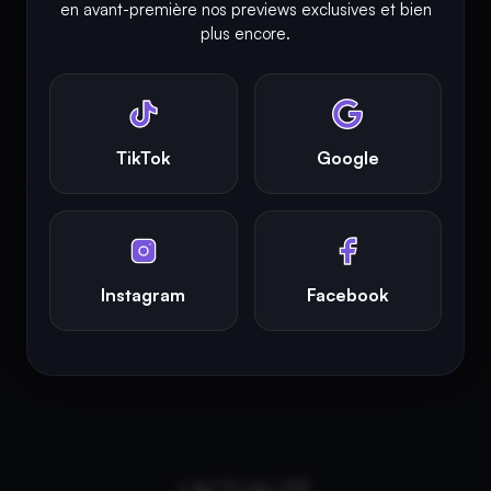
en avant-première nos previews exclusives et bien
© Copyright 2018 - 2026
plus encore.
INFINITY AREA®
est une
marque française
déposée, un site
d'actualités dans l'univers du gaming, high tech, cinémas, séries
et films, partageant la passion depuis 2018. Les marques et
photographies présentes sur ce site appartiennent à leurs
propriétaires respectifs.
TikTok
Google
INFINITY AREA®
est la propriété exclusive de la société
Altitude
Dev®
, fièrement propulsé par Andromede CMS, hébergé
écologiquement par
GreenHoster
.
Instagram
Facebook
L'ACTUALITÉ