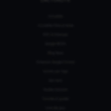
Actualités
Actualités Films et séries
RSS & Sitemaps
Google NEWS
Bing News
Extension Google Chrome
Univers par tags
Nos tests
Guides d'achats
Tutoriels et guides
Liste des jeux