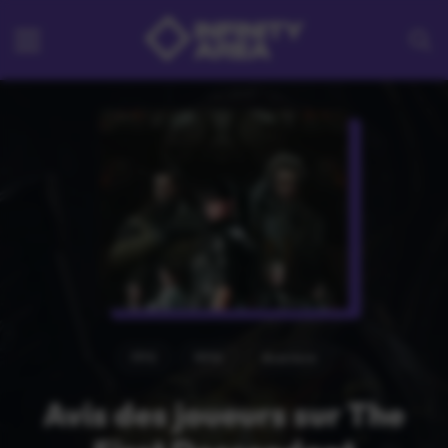
FPS
RPG
Aventure
Avis des joueurs sur The