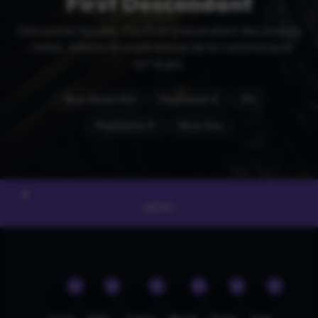
First Descendant
Découvrez les avis The First Descendant des joueurs
: notes, retours et expériences de la communauté
sur le jeu.
Xbox Series X|S
PlayStation 4
PC
PlayStation 5
Xbox One
MENU
0
0
0
0
0
0
👍
🤣
😍
😲
😡
😢