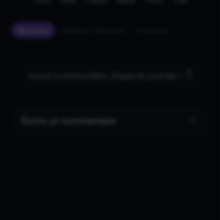
J'aime
Drôle
J'adore
Wouah
Fâché
Triste
Récentes
Meilleures réponses
Anciennes
Aucun commentaire. Soyez le premier ! 👇
Écrire un commentaire