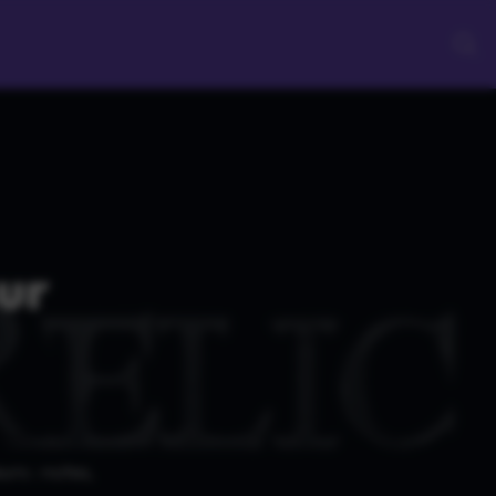
sur
urs : notes,