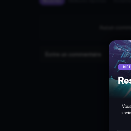
Récentes
Meilleures réponses
Ancienn
Aucun commen
Écrire un commentaire
INF
Re
Vous
soci