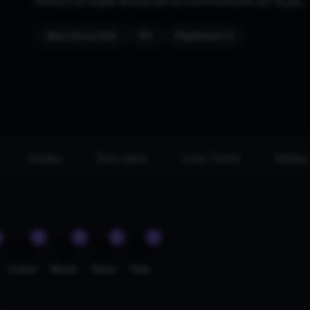
retours et expériences de la communauté sur le jeu.
Xbox Series X|S
PC
PlayStation 5
Guides
Bons plans
Lives Twitch
Médias
0
0
0
0
😍
😲
😡
😢
J'adore
Wouah
Fâché
Triste