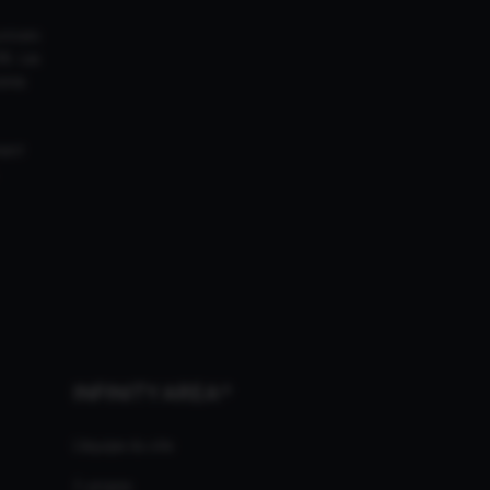
univers
18. Les
ires
ment
INFINITY AREA®
L'équipe du site
À propos