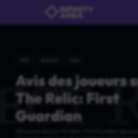
RPG
Aventure
Indie
Avis des joueurs 
The Relic: First
Guardian
Découvrez les avis The Relic: First Guardian des joue