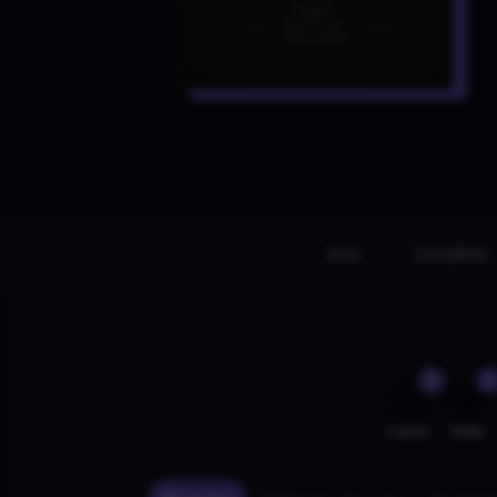
Jeux
Actualités
0
0
👍
🤣
J'aime
Drôle