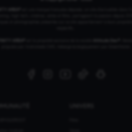
NITY AREA®
est une
marque française
déposée, un site d'actualités dans l'
ing, high tech, cinémas, séries et films, partageant la passion depuis 20
ques et photographies présentes sur ce site appartiennent à leurs propriéta
respectifs.
FINITY AREA®
est la propriété exclusive de la société
Altitude Dev®
, fière
propulsé par Andromede CMS, hébergé écologiquement par
GreenHoster
.
MMUNAUTÉ
UNIVERS
 GPASLEROOT
Films
ation Android
Séries