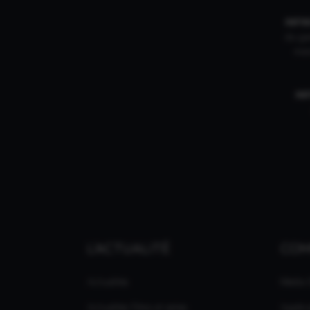
INFI
du gam
mar
IN
L'ACTUALITÉ
CO
Actualités
Média
Actualités Films et séries
Applic