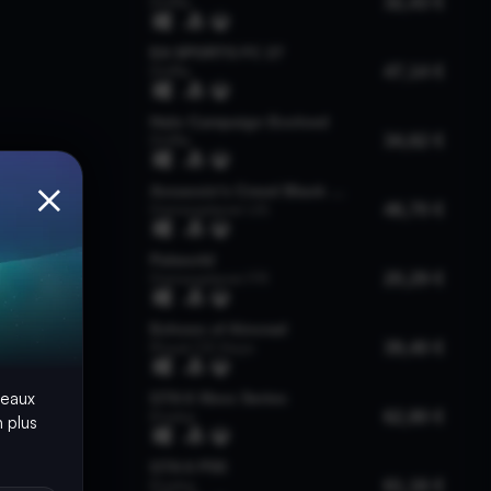
×
seaux
 plus