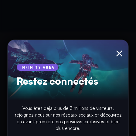
×
INFINITY AREA
Restez connectés
© Copyright 2018 - 2026
Vous êtes déjà plus de 3 millions de visiteurs,
rejoignez-nous sur nos réseaux sociaux et découvrez
INFINITY AREA®
est une
marque française
déposée, un site
en avant-première nos previews exclusives et bien
d'actualités dans l'univers du gaming, high tech, cinémas, séries
plus encore.
et films, partageant la passion depuis 2018. Les marques et
photographies présentes sur ce site appartiennent à leurs