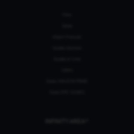
Films
Séries
eSport Français
Guides d’achats
Guides et tutos
L'édito
Deals AMAZON PRIME
Deals EPIC GAMES
INFINITY AREA®