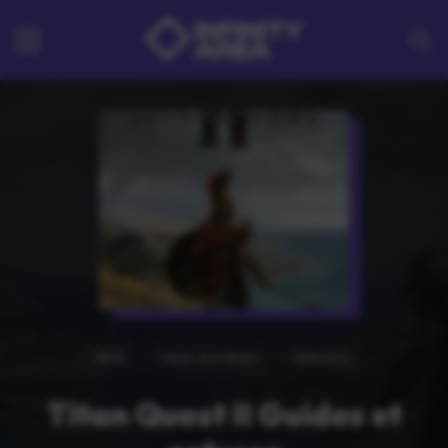
RPG
Hack and Slash
Aventure
Titan Quest II Guides et