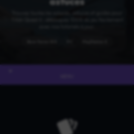
astuces
Trouvez toutes les soluces, astuces et guides pour
Titan Quest II : débloquez 100% du jeu facilement
avec nos tutoriels à jour.
Xbox Series X|S
PC
PlayStation 5
MENU