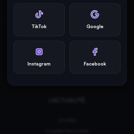
propriétaires respectifs.
INFINITY AREA®
est la propriété exclusive de la société
Altitude
Dev®
, fièrement propulsé par Andromede CMS, hébergé
TikTok
Google
écologiquement par
GreenHoster
.
Instagram
Facebook
L'ACTUALITÉ
Actualités
Actualités Films et séries