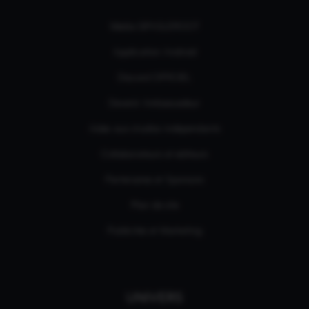
Média GPASLEROOT
Application Android
Discord OFFICIEL
Devenir Ambassadeur
Aides aux studios indépendants
Collaborateurs et éditeurs
Partenaires et Sponsors
Plan de site
Publicités et Marketing
UNIVERS