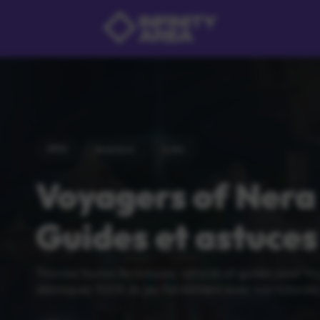
RPG
Aventure
Indie
Voyagers of Nera
Guides et astuces
Trouvez toutes les soluces, astuces et guides pour Vo
débloquez 100% du jeu facilement avec nos tutoriels 