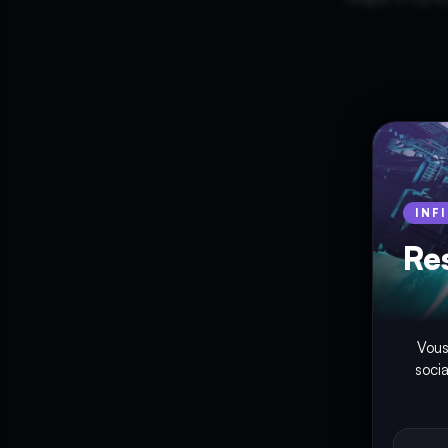
INF
Re
Vous
soci