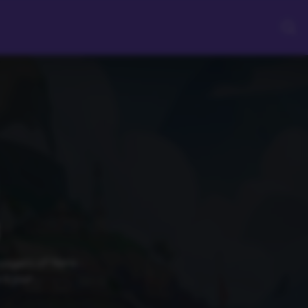
yagers of Nera :
à jour.