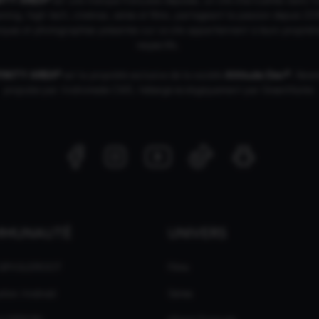
ing, high tech, cinémas, séries et films, partageant la passion depuis 20
ques et photographies présentes sur ce site appartiennent à leurs propriéta
respectifs.
FINITY AREA®
est la propriété exclusive de la société
Altitude Dev®
, fière
propulsé par Andromede CMS, hébergé écologiquement par
GreenHoster
.
MMUNAUTÉ
UNIVERS
 GPASLEROOT
Films
ation Android
Séries