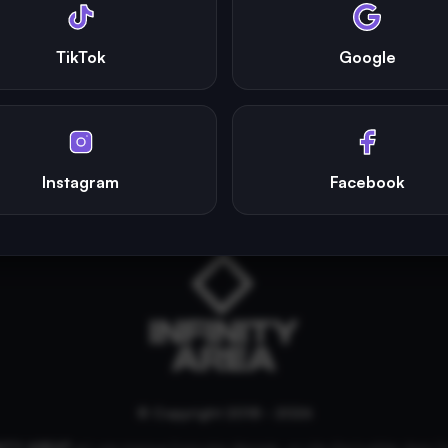
TikTok
Google
Instagram
Facebook
© Copyright 2018 - 2026
NITY AREA®
est une
marque française
déposée, un site d'actualités dans l'