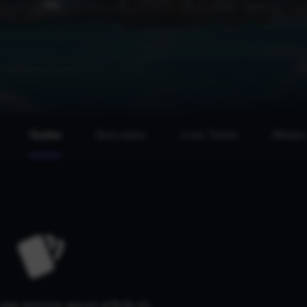
PC
Guides
Bons plans
Lives Twitch
Médias
a pas encore aucun article ici.