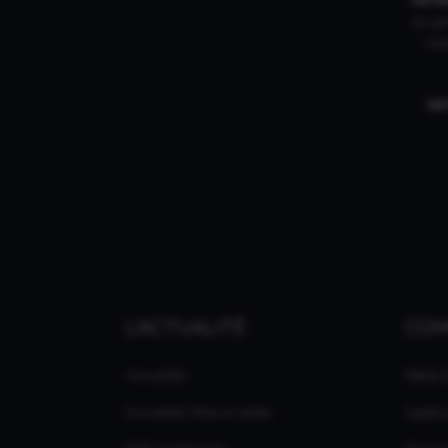
du gam
mar
IN
L'ACTUALITÉ
CO
Actualités
Média
Actualités Films et séries
Applic