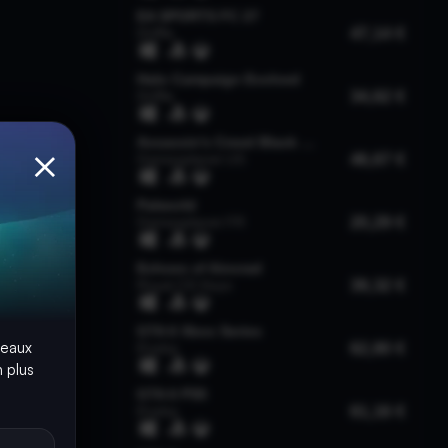
×
seaux
 plus