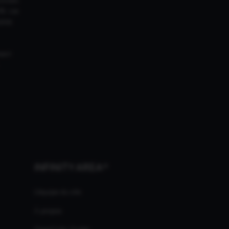
18. Les
ires
ment
INFINITY AREA®
L'équipe du site
À propos