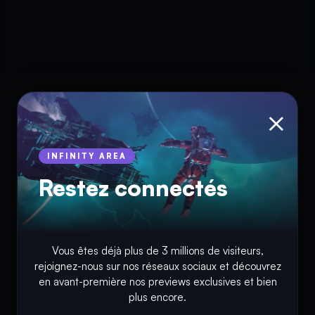
×
INFINITY AREA
Restez connectés
© Copyright 2018 - 2026
Vous êtes déjà plus de 3 millions de visiteurs,
rejoignez-nous sur nos réseaux sociaux et découvrez
INFINITY AREA®
est une
marque française
déposée, un site
en avant-première nos previews exclusives et bien
d'actualités dans l'univers du gaming, high tech, cinémas, séries
plus encore.
et films, partageant la passion depuis 2018. Les marques et
photographies présentes sur ce site appartiennent à leurs