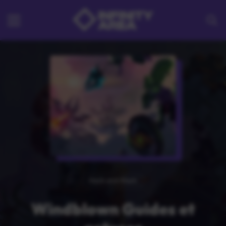
Hack and Slash
Windblown Guides et