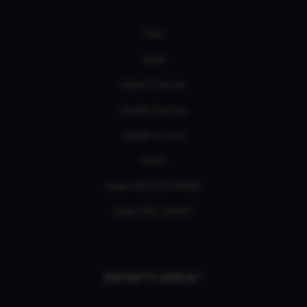
Films
Séries
eSport Français
Guides d’achats
Guides et tutos
L'édito
Deals AMAZON PRIME
Deals EPIC GAMES
INFINITY AREA®