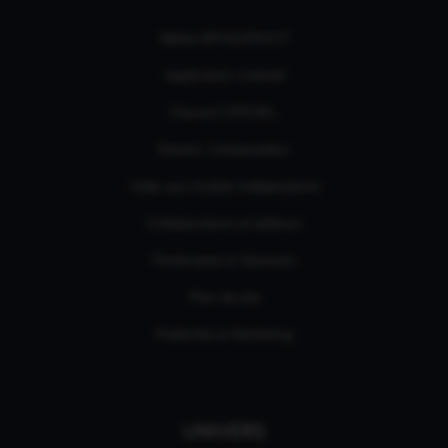
Média GPASLEROOT
Application Android
Discord OFFICIEL
Devenir Ambassadeur
Aides aux studios indépendants
Collaborateurs et éditeurs
Partenaires et Sponsors
Plan de site
Publicités et Marketing
UNIVERS