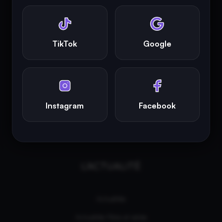
propriétaires respectifs.
INFINITY AREA®
est la propriété exclusive de la société
Altitude
Dev®
, fièrement propulsé par Andromede CMS, hébergé
TikTok
Google
écologiquement par
GreenHoster
.
Instagram
Facebook
L'ACTUALITÉ
Actualités
Actualités Films et séries