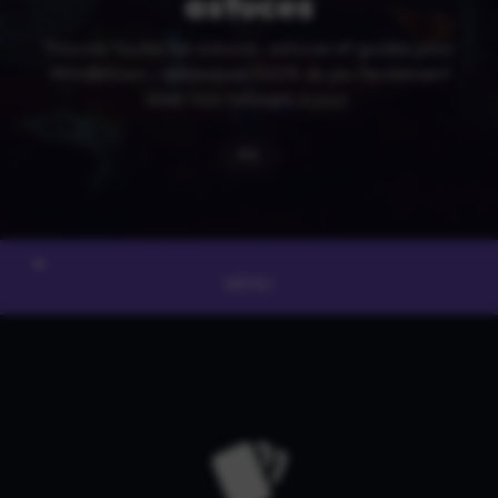
astuces
Trouvez toutes les soluces, astuces et guides pour
Windblown : débloquez 100% du jeu facilement
avec nos tutoriels à jour.
PC
MENU