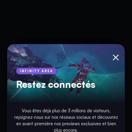
×
INFINITY AREA
Restez connectés
Vous êtes déjà plus de 3 millions de visiteurs,
© Copyright 2018 - 2026
rejoignez-nous sur nos réseaux sociaux et découvrez
en avant-première nos previews exclusives et bien
INFINITY AREA®
est une
marque française
déposée, un site
d'actualités dans l'univers du gaming, high tech, cinémas, séries
plus encore.