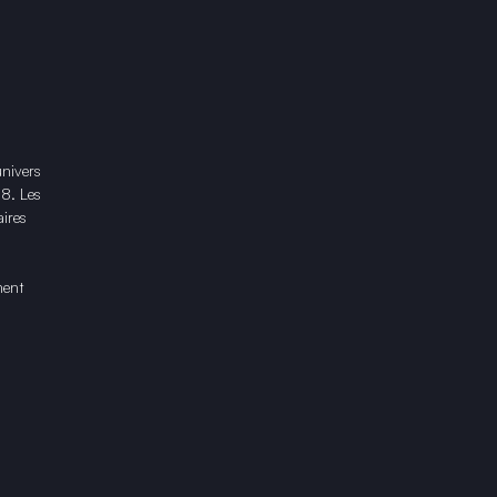
univers
18. Les
ires
ment