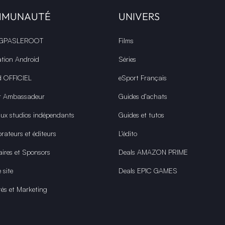
MMUNAUTÉ
UNIVERS
 GPASLEROOT
Films
ation Android
Séries
d OFFICIEL
eSport Français
r Ambassadeur
Guides d’achats
aux studios indépendants
Guides et tutos
rateurs et éditeurs
L'édito
aires et Sponsors
Deals AMAZON PRIME
 site
Deals EPIC GAMES
tés et Marketing