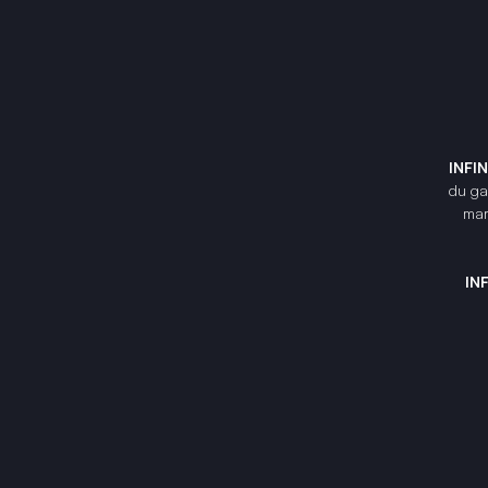
INFI
du gam
mar
IN