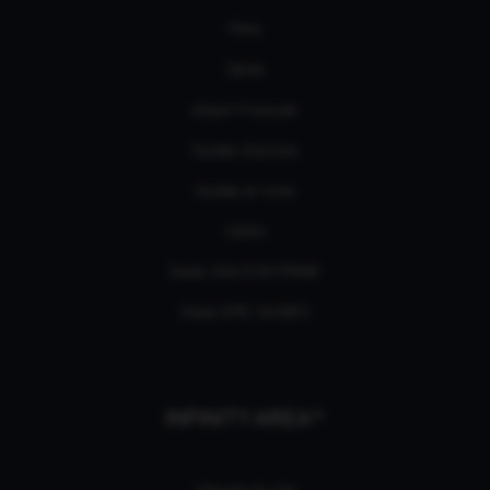
Films
Séries
eSport Français
Guides d’achats
Guides et tutos
L'édito
Deals AMAZON PRIME
Deals EPIC GAMES
INFINITY AREA®
L'équipe du site