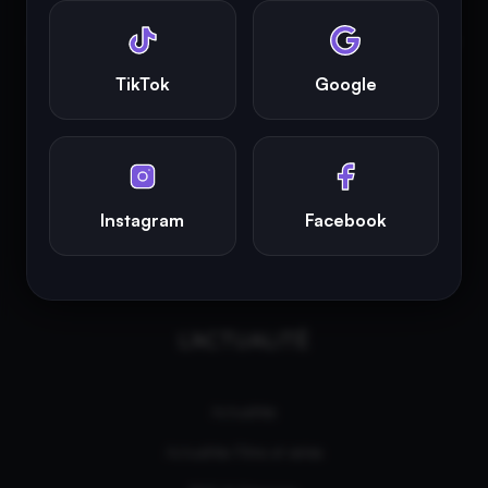
INFINITY AREA®
est la propriété exclusive de la société
Altitude
Dev®
, fièrement propulsé par Andromede CMS, hébergé
TikTok
Google
écologiquement par
GreenHoster
.
Instagram
Facebook
L'ACTUALITÉ
Actualités
Actualités Films et séries