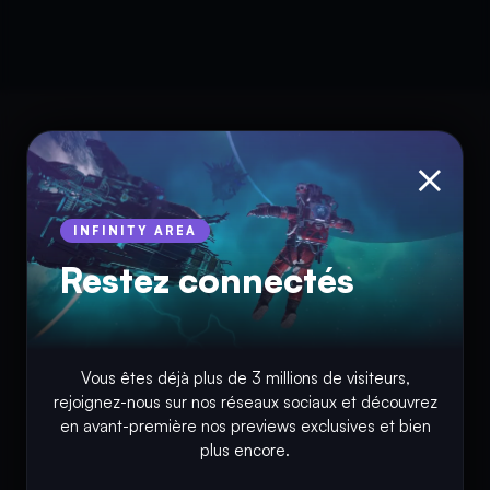
×
INFINITY AREA
Restez connectés
© Copyright 2018 - 2026
Vous êtes déjà plus de 3 millions de visiteurs,
INFINITY AREA®
est une
marque française
déposée, un site
rejoignez-nous sur nos réseaux sociaux et découvrez
d'actualités dans l'univers du gaming, high tech, cinémas, séries
en avant-première nos previews exclusives et bien
et films, partageant la passion depuis 2018. Les marques et
plus encore.
photographies présentes sur ce site appartiennent à leurs
propriétaires respectifs.