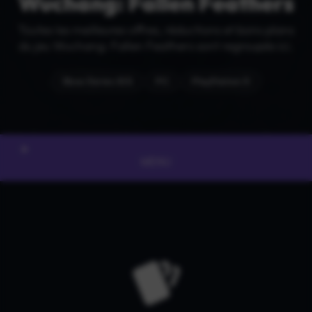
Wuchang: Fallen Feathers
Toutes les meilleures offres, réductions et bons plans
du jeu Wuchang: Fallen Feathers sont regroupés ici.
Xbox Series X|S
PC
PlayStation 5
MENU