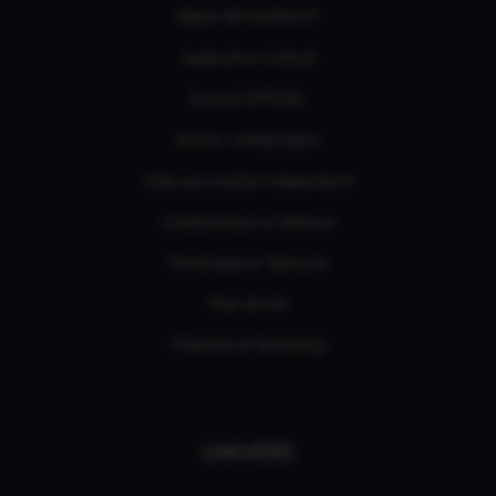
Média GPASLEROOT
Application Android
Discord OFFICIEL
Devenir Ambassadeur
Aides aux studios indépendants
Collaborateurs et éditeurs
Partenaires et Sponsors
Plan de site
Publicités et Marketing
UNIVERS