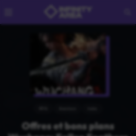
RPG
Aventure
Indie
Offres et bons plans