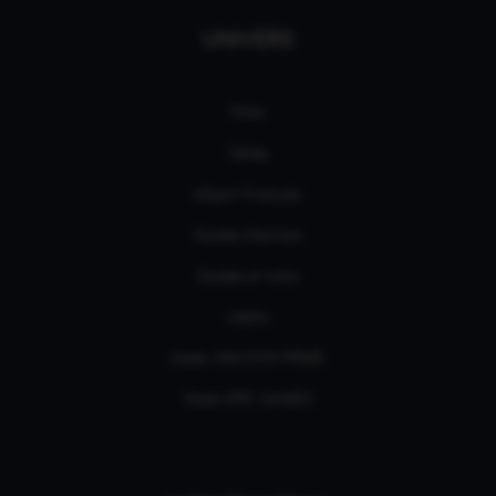
UNIVERS
Films
Séries
eSport Français
Guides d’achats
Guides et tutos
L'édito
Deals AMAZON PRIME
Deals EPIC GAMES