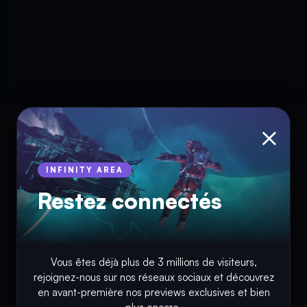
×
INFINITY AREA
Restez connectés
Vous êtes déjà plus de 3 millions de visiteurs,
© Copyright 2018 - 2026
rejoignez-nous sur nos réseaux sociaux et découvrez
en avant-première nos previews exclusives et bien
INFINITY AREA®
est une
marque française
déposée, un site