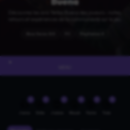
Buena
Découvrez les avis Yerba Buena des joueurs : notes,
retours et expériences de la communauté sur le jeu.
Xbox Series X|S
PC
PlayStation 5
MENU
0
0
0
0
0
0
👍
🤣
😍
😲
😡
😢
J'aime
Drôle
J'adore
Wouah
Fâché
Triste