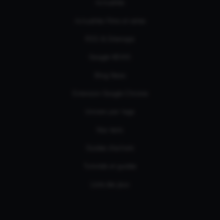
Actualités
Actualités Films et séries
RSS & Sitemaps
Google NEWS
Bing News
Extension Google Chrome
Univers par tags
Nos tests
Guides d'achats
Tutoriels et guides
Liste des jeux