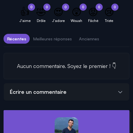
0
0
0
0
0
0
👍
🤣
😍
😲
😡
😢
J'aime
Drôle
J'adore
Wouah
Fâché
Triste
Récentes
Meilleures réponses
Anciennes
Aucun commentaire. Soyez le premier ! 👇
Écrire un commentaire