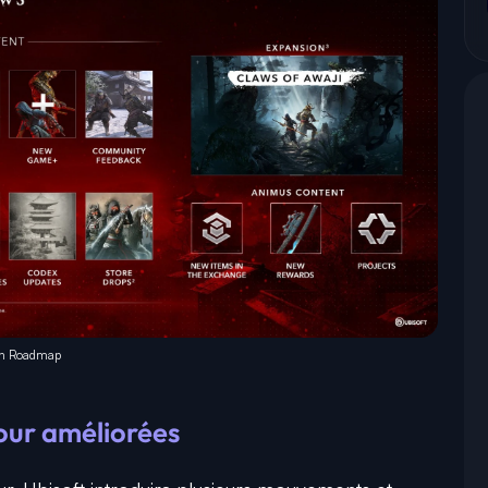
unch Roadmap
our améliorées