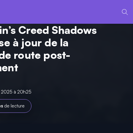
in’s Creed Shadows
se à jour de la
 de route post-
ment
il 2025 à 20h25
es
de lecture