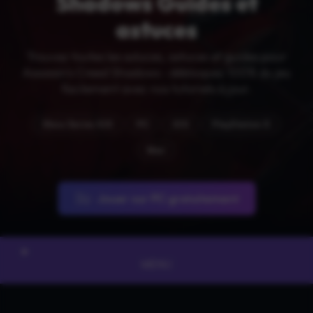
Shadows Guides et
astuces
Trouvez toutes les soluces, astuces et guides pour
Assassin's Creed Shadows : débloquez 100% du jeu
facilement avec nos tutoriels à jour.
Xbox Series X|S
PC
IOS
PlayStation 5
Mac
Jouer sur PC gratuitement
MENU