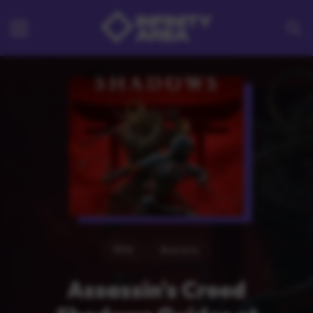
RPG
Aventure
Assassin's Creed