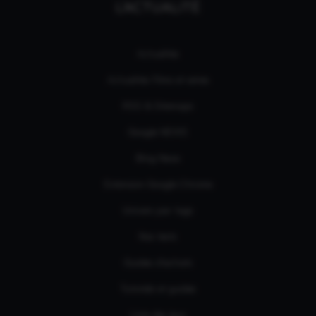
L'ACTUALITÉ
Actualités
Actualités Films et séries
RSS & Sitemaps
Google NEWS
Bing News
Extension Google Chrome
Univers par tags
Nos tests
Guides d'achats
Tutoriels et guides
Liste des jeux