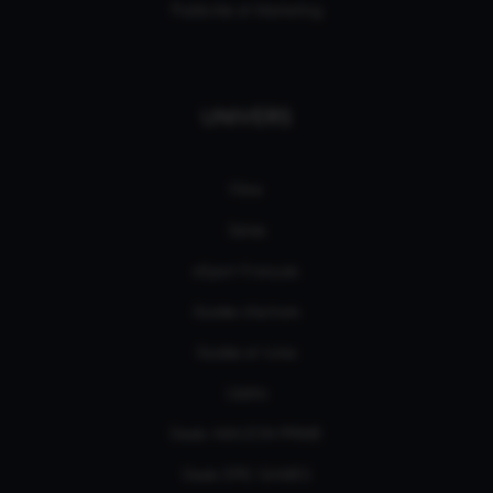
Publicités et Marketing
UNIVERS
Films
Séries
eSport Français
Guides d’achats
Guides et tutos
L'édito
Deals AMAZON PRIME
Deals EPIC GAMES