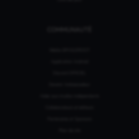
COMMUNAUTÉ
Média GPASLEROOT
Application Android
Discord OFFICIEL
Devenir Ambassadeur
Aides aux studios indépendants
Collaborateurs et éditeurs
Partenaires et Sponsors
Plan de site