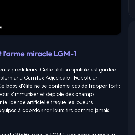
t l'arme miracle LGM-1
eaux prédateurs. Cette station spatiale est gardée
ystem and Carnifex Adjudicator Robot), un
 Ce boss d'élite ne se contente pas de frapper fort ;
s pour s'immuniser et déploie des champs
telligence artificielle traque les joueurs
équipes à coordonner leurs tirs comme jamais
arsenal s'étoffe avec le LGM-1, une arme miracle au