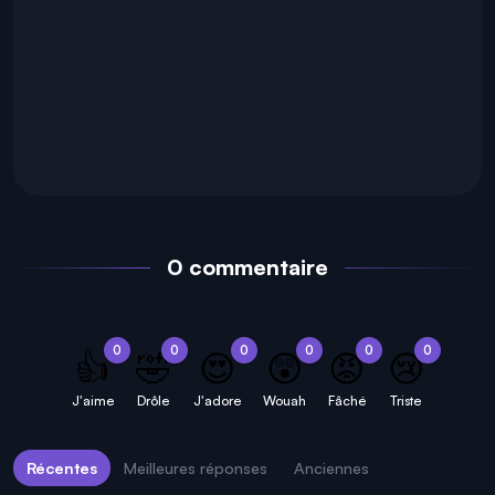
0 commentaire
0
0
0
0
0
0
👍
🤣
😍
😲
😡
😢
J'aime
Drôle
J'adore
Wouah
Fâché
Triste
Récentes
Meilleures réponses
Anciennes