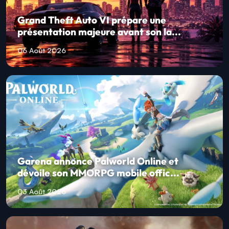
Grand Theft Auto VI prépare une
présentation majeure avant son la...
06 Août 2026
Garena annonce Palworld Online et
dévoile son MMORPG mobile offic...
03 Août 2026