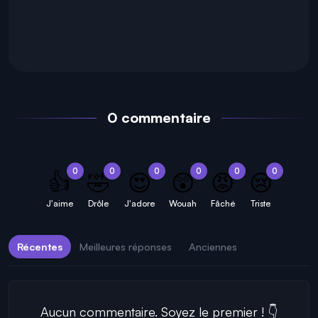
0 commentaire
0
0
0
0
0
0
👍
🤣
😍
😲
😡
😢
J'aime
Drôle
J'adore
Wouah
Fâché
Triste
Récentes
Meilleures réponses
Anciennes
Aucun commentaire. Soyez le premier ! 👇