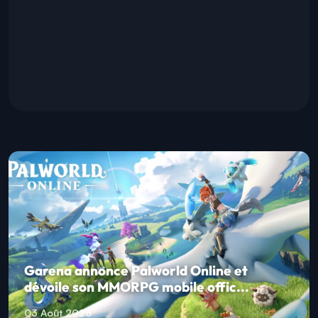
Garena annonce Palworld Online et
dévoile son MMORPG mobile offic...
03 Août 2026