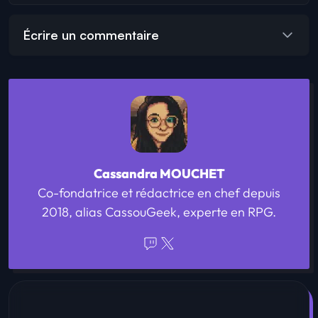
Écrire un commentaire
Cassandra MOUCHET
Co-fondatrice et rédactrice en chef depuis
2018, alias CassouGeek, experte en RPG.