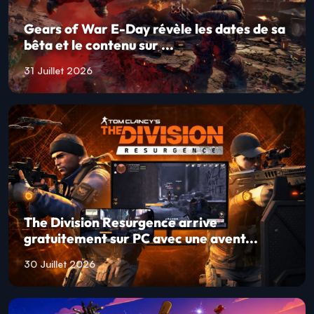
Gears of War E-Day révèle les dates de sa
bêta et le contenu sur ...
31 Juillet 2026
The Division Resurgence arrive
gratuitement sur PC avec une avent...
30 Juillet 2026