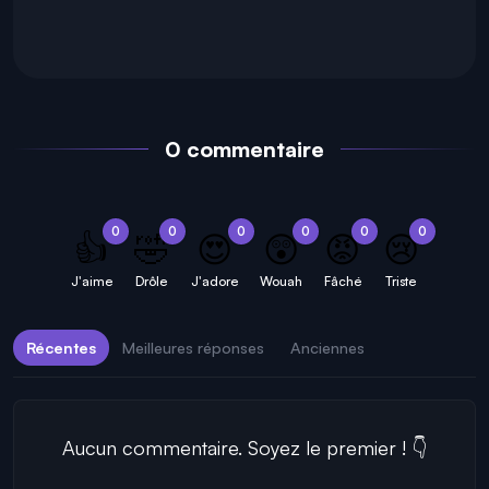
0 commentaire
0
0
0
0
0
0
👍
🤣
😍
😲
😡
😢
J'aime
Drôle
J'adore
Wouah
Fâché
Triste
Récentes
Meilleures réponses
Anciennes
Aucun commentaire. Soyez le premier ! 👇