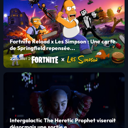
Fortnite Reload x Les Simpson : Une carte
de Springfield repensée...
29 Juillet 2026
Intergalactic The Heretic Prophet viserait
désormais une sortie e...