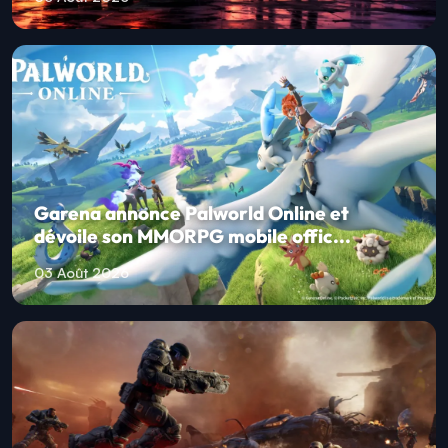
Garena annonce Palworld Online et
dévoile son MMORPG mobile offic...
03 Août 2026