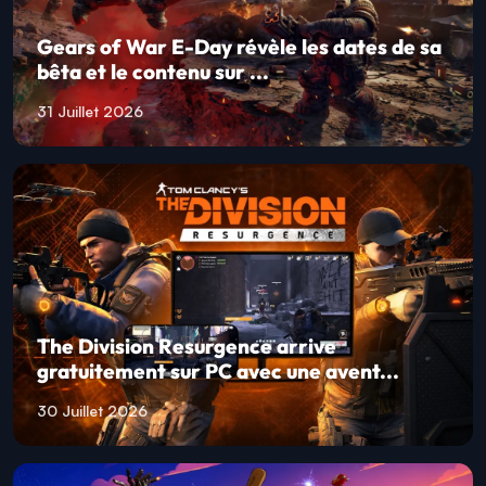
Gears of War E-Day révèle les dates de sa
bêta et le contenu sur ...
31 Juillet 2026
The Division Resurgence arrive
gratuitement sur PC avec une avent...
30 Juillet 2026