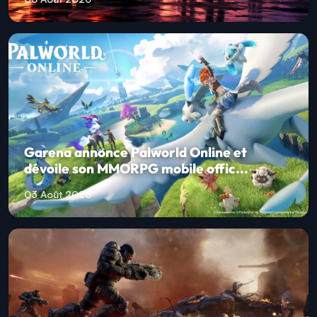
Garena annonce Palworld Online et
dévoile son MMORPG mobile offic...
03 Août 2026