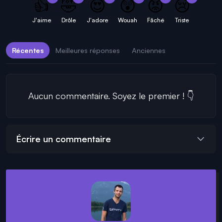
👍
🤣
😍
😲
😡
😢
J'aime
Drôle
J'adore
Wouah
Fâché
Triste
Récentes
Meilleures réponses
Anciennes
Aucun commentaire. Soyez le premier ! 👇
Écrire un commentaire