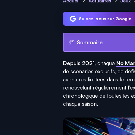
Accueil
Actualités
Jeux
Suivez-nous sur Google
Sommaire
Depuis 2021
, chaque
No Man
de scénarios exclusifs, de déf
aventures limitées dans le tem
renouvelant régulièrement l’exp
chronologique de toutes les e
chaque saison.