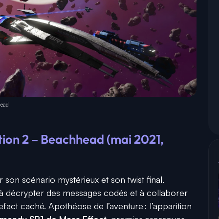
head
tion 2 – Beachhead (mai 2021,
son scénario mystérieux et son twist final.
urs à décrypter des messages codés et à collaborer
efact caché. Apothéose de l’aventure : l’apparition
mandy SR1 de Mass Effect
, premier crossover