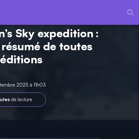
’s Sky expedition :
t résumé de toutes
péditions
ptembre 2025 à 11h03
utes
de lecture