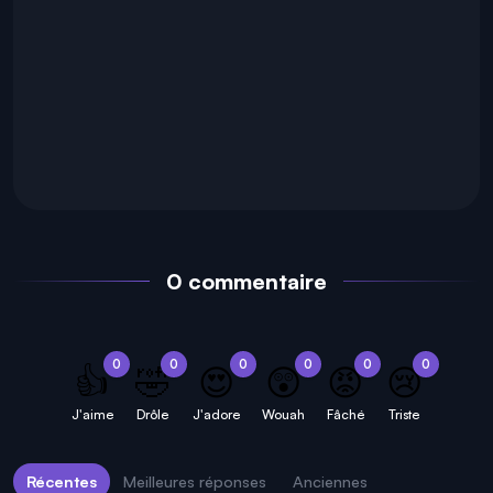
0 commentaire
0
0
0
0
0
0
👍
🤣
😍
😲
😡
😢
J'aime
Drôle
J'adore
Wouah
Fâché
Triste
Récentes
Meilleures réponses
Anciennes