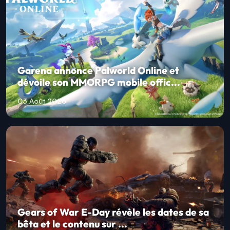
Garena annonce Palworld Online et
dévoile son MMORPG mobile offic...
03 Août 2026
Gears of War E-Day révèle les dates de sa
bêta et le contenu sur ...