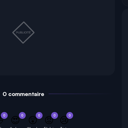
0 commentaire
0
0
0
0
0

😍
😲
😡
😢