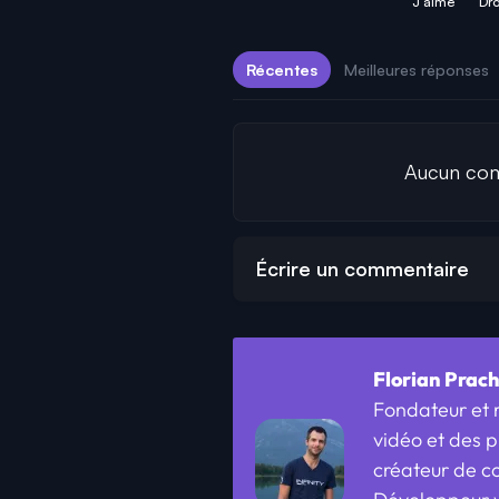
J'aime
Drô
Récentes
Meilleures réponses
Aucun comm
Écrire un commentaire
Florian Prac
Fondateur et r
vidéo et des p
créateur de c