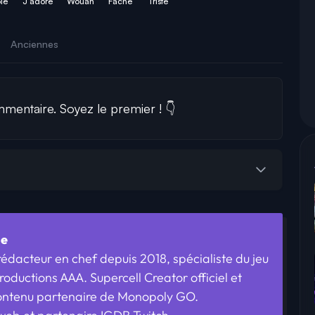
le
J'adore
Wouah
Fâché
Triste
Anciennes
entaire. Soyez le premier ! 👇
he
édacteur en chef depuis 2018, spécialiste du jeu
roductions AAA. Supercell Creator officiel et
ontenu partenaire de Monopoly GO.