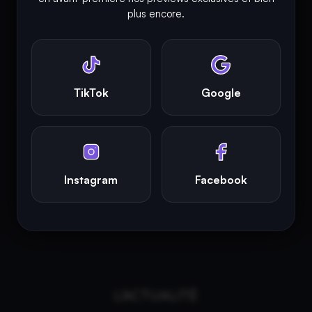
plus encore.
INFINITY AREA®
est une
marque française
déposée, un site
d'actualités dans l'univers du gaming, high tech, cinémas, séries
et films, partageant la passion depuis 2018. Les marques et
photographies présentes sur ce site appartiennent à leurs
propriétaires respectifs.
TikTok
Google
INFINITY AREA®
est la propriété exclusive de la société
Altitude
Dev®
, fièrement propulsé par Andromede CMS, hébergé
écologiquement par
GreenHoster
.
Instagram
Facebook
L'ACTUALITÉ