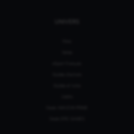
UNIVERS
Films
Séries
eSport Français
Guides d’achats
Guides et tutos
L'édito
Deals AMAZON PRIME
Deals EPIC GAMES