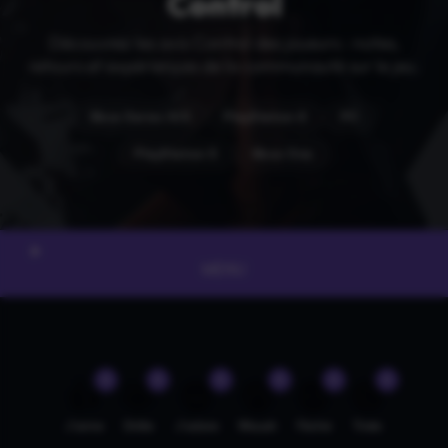
Control
Découvrez les avis Control des joueurs : notes,
retours et expériences de la communauté sur le jeu.
Xbox Series X|S
PlayStation 4
PC
PlayStation 5
Xbox One
MENU
0
0
0
0
0
0
👍
🤣
😍
😲
😡
😢
J'aime
Drôle
J'adore
Wouah
Fâché
Triste