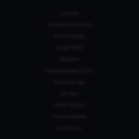
Actualités
Actualités Films et séries
RSS & Sitemaps
Google NEWS
Bing News
Extension Google Chrome
Univers par tags
Nos tests
Guides d'achats
Tutoriels et guides
Liste des jeux