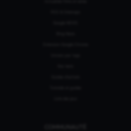
Actualités Films et séries
RSS & Sitemaps
Google NEWS
Bing News
Extension Google Chrome
Univers par tags
Nos tests
Guides d'achats
Tutoriels et guides
Liste des jeux
COMMUNAUTÉ