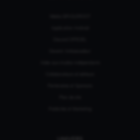
Média GPASLEROOT
Application Android
Discord OFFICIEL
Devenir Ambassadeur
Aides aux studios indépendants
Collaborateurs et éditeurs
Partenaires et Sponsors
Plan de site
Publicités et Marketing
UNIVERS