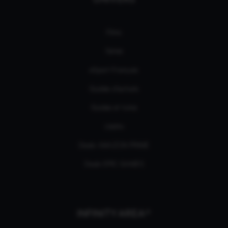
Films
Séries
eSport Français
Guides d’achats
Guides et tutos
L'édito
Deals AMAZON PRIME
Deals EPIC GAMES
INFINITY AREA®