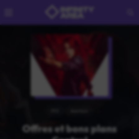
FPS
Aventure
Offres et bons plans