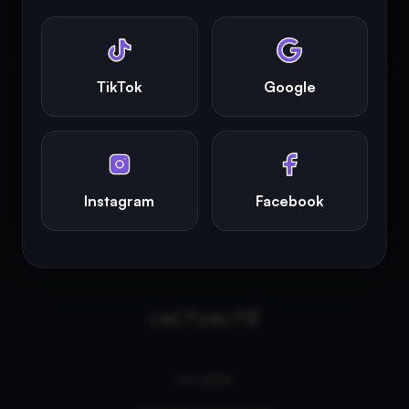
photographies présentes sur ce site appartiennent à leurs
propriétaires respectifs.
INFINITY AREA®
est la propriété exclusive de la société
Altitude
TikTok
Google
Dev®
, fièrement propulsé par Andromede CMS, hébergé
écologiquement par
GreenHoster
.
Instagram
Facebook
L'ACTUALITÉ
Actualités