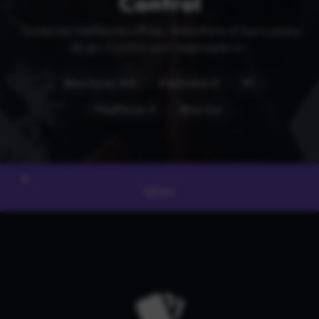
Control
Toutes les meilleures offres, réductions et bons plans
du jeu Control sont regroupés ici.
Xbox Series X|S
PlayStation 4
PC
PlayStation 5
Xbox One
MENU