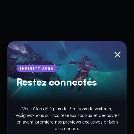
×
INFINITY AREA
Restez connectés
© Copyright 2018 - 2026
Vous êtes déjà plus de 3 millions de visiteurs,
rejoignez-nous sur nos réseaux sociaux et découvrez
INFINITY AREA®
est une
marque française
déposée, un site
en avant-première nos previews exclusives et bien
d'actualités dans l'univers du gaming, high tech, cinémas, séries
plus encore.
et films, partageant la passion depuis 2018. Les marques et