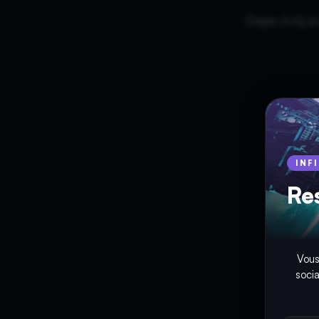
Oups, il n'y 
INF
Re
Vous
soci