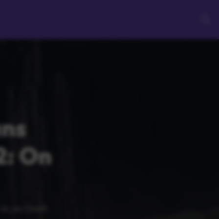
ans
2: On
s du jeu Death