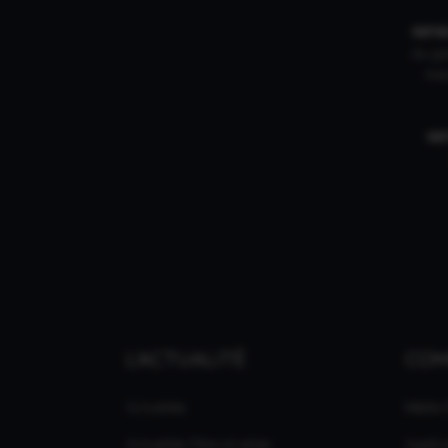
INFI
du gam
mar
IN
L'ACTUALITÉ
CO
Actualités
Média
Actualités Films et séries
Applic