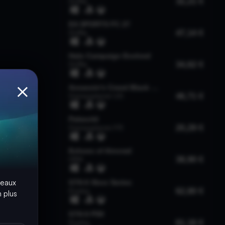
×
seaux
 plus