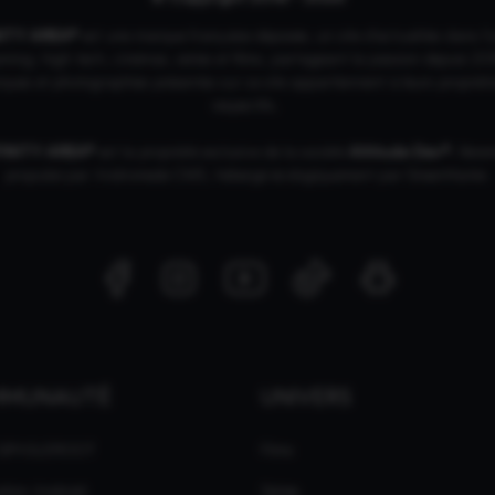
NITY AREA®
est une
marque française
déposée, un site d'actualités dans l'
ing, high tech, cinémas, séries et films, partageant la passion depuis 20
ques et photographies présentes sur ce site appartiennent à leurs propriéta
respectifs.
FINITY AREA®
est la propriété exclusive de la société
Altitude Dev®
, fière
propulsé par Andromede CMS, hébergé écologiquement par
GreenHoster
.
MMUNAUTÉ
UNIVERS
 GPASLEROOT
Films
ation Android
Séries