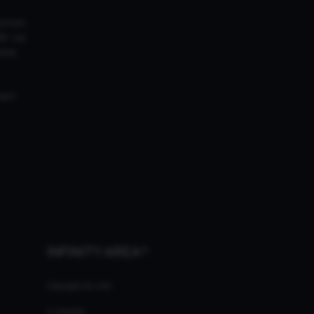
univers
18. Les
ires
ment
INFINITY AREA®
L'équipe du site
À propos