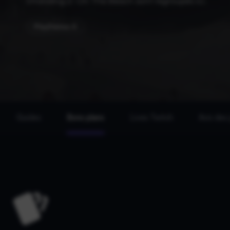
Stranding 2: On The Beach sont regroupés ici.
PlayStation 5
Guides
Bons plans
Lives Twitch
Avis des 