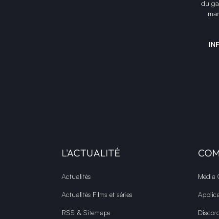
du gam
mar
IN
L'ACTUALITÉ
CO
Actualités
Média
Actualités Films et séries
Applic
RSS & Sitemaps
Discor