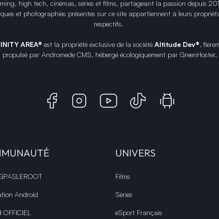
ing, high tech, cinémas, séries et films, partageant la passion depuis 20
ques et photographies présentes sur ce site appartiennent à leurs propriéta
respectifs.
FINITY AREA®
est la propriété exclusive de la société
Altitude Dev®
, fière
propulsé par Andromede CMS, hébergé écologiquement par
GreenHoster
.
MMUNAUTÉ
UNIVERS
 GPASLEROOT
Films
ation Android
Séries
d OFFICIEL
eSport Français