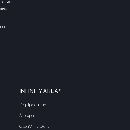
18. Les
ires
ment
INFINITY AREA®
L'équipe du site
À propos
OpenCritic Outlet