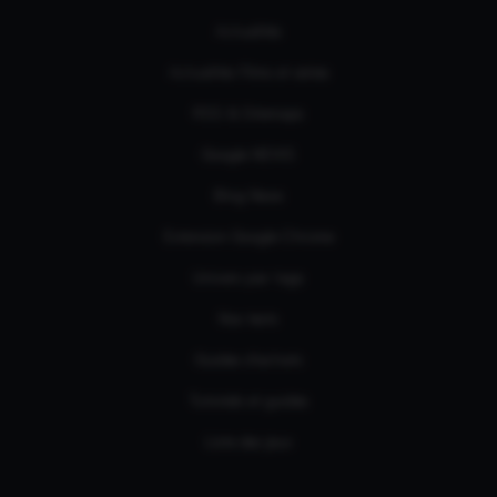
Actualités
Actualités Films et séries
RSS & Sitemaps
Google NEWS
Bing News
Extension Google Chrome
Univers par tags
Nos tests
Guides d'achats
Tutoriels et guides
Liste des jeux