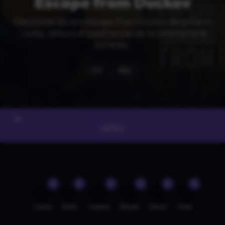
Escape from Duckov
Découvrez les avis Escape from Duckov des joueurs
: notes, retours et expériences de la communauté
sur le jeu.
PC
Mac
MENU
0
0
0
0
0
0
👍
🤣
😍
😲
😡
😢
J'aime
Drôle
J'adore
Wouah
Fâché
Triste