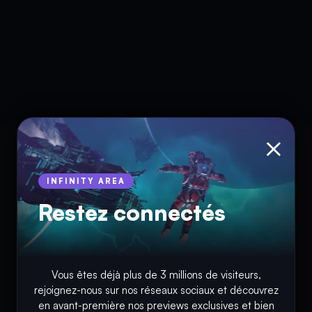
×
INFINITY AREA
Restez connectés
Vous êtes déjà plus de 3 millions de visiteurs,
rejoignez-nous sur nos réseaux sociaux et découvrez
© Copyright 2018 - 2026
en avant-première nos previews exclusives et bien