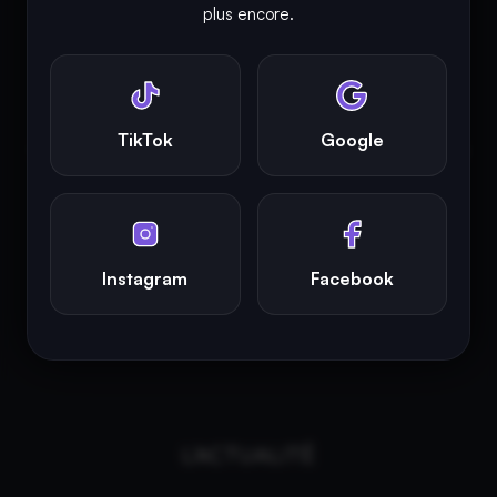
INFINITY AREA®
est une
marque française
déposée, un site
plus encore.
d'actualités dans l'univers du gaming, high tech, cinémas, séries
et films, partageant la passion depuis 2018. Les marques et
photographies présentes sur ce site appartiennent à leurs
propriétaires respectifs.
TikTok
Google
INFINITY AREA®
est la propriété exclusive de la société
Altitude
Dev®
, fièrement propulsé par Andromede CMS, hébergé
écologiquement par
GreenHoster
.
Instagram
Facebook
L'ACTUALITÉ