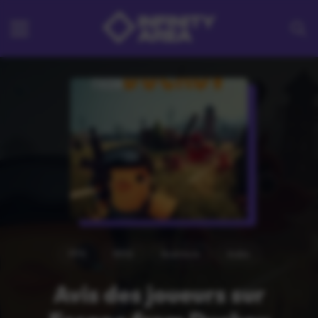
FPS
RPG
Aventure
Indie
Avis des joueurs sur