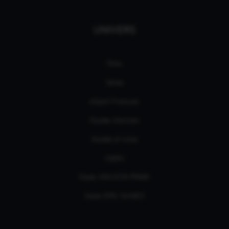
UNIVERS
Films
Séries
eSport Français
Guides d’achats
Guides et tutos
L'édito
Deals AMAZON PRIME
Deals EPIC GAMES