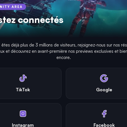
INITY AREA
Rafraîchissement des lives...
stez connectés
 êtes déjà plus de 3 millions de visiteurs, rejoignez-nous sur nos ré
aux et découvrez en avant-première nos previews exclusives et bien
encore.
TikTok
Google
Instagram
Facebook